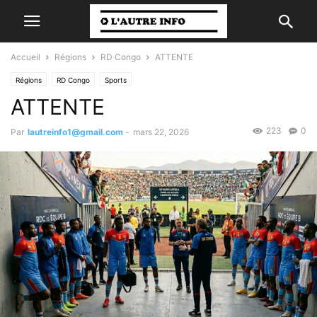
Accueil
Régions
RD Congo
ATTENTE
Régions
RD Congo
Sports
ATTENTE
223
0
Par
lautreinfo1@gmail.com
-
mars 22, 2026