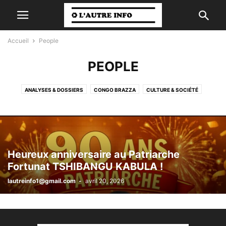
Accueil
People
PEOPLE
ANALYSES & DOSSIERS
CONGO BRAZZA
CULTURE & SOCIÉTÉ
ECONOMIE & FINANCE
HOMMAGES
LITTÉRATURE
MUSIQUE
PEOPLE
POLITIQUE
PROVERBE
RÉGIONS
RELIGION
SCIENCES ET TECHNOLOGIES
SPORTS
VIDEO
Heureux anniversaire au Patriarche
Fortunat TSHIBANGU KABULA !
lautreinfo1@gmail.com
-
avril 20, 2026