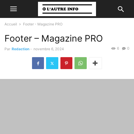
Accueil
Footer - Magazine PRO
Footer – Magazine PRO
6
0
Par
Redaction
-
novembre 6, 2024