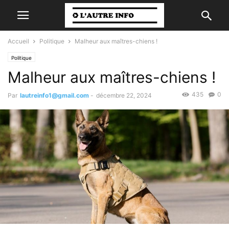
Accueil
Politique
Malheur aux maîtres-chiens !
Politique
Malheur aux maîtres-chiens !
435
0
Par
lautreinfo1@gmail.com
-
décembre 22, 2024