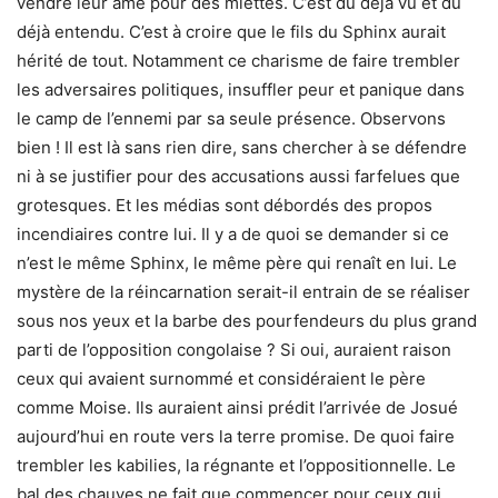
vendre leur âme pour des miettes. C’est du déjà vu et du
déjà entendu. C’est à croire que le fils du Sphinx aurait
hérité de tout. Notamment ce charisme de faire trembler
les adversaires politiques, insuffler peur et panique dans
le camp de l’ennemi par sa seule présence. Observons
bien ! Il est là sans rien dire, sans chercher à se défendre
ni à se justifier pour des accusations aussi farfelues que
grotesques. Et les médias sont débordés des propos
incendiaires contre lui. Il y a de quoi se demander si ce
n’est le même Sphinx, le même père qui renaît en lui. Le
mystère de la réincarnation serait-il entrain de se réaliser
sous nos yeux et la barbe des pourfendeurs du plus grand
parti de l’opposition congolaise ? Si oui, auraient raison
ceux qui avaient surnommé et considéraient le père
comme Moise. Ils auraient ainsi prédit l’arrivée de Josué
aujourd’hui en route vers la terre promise. De quoi faire
trembler les kabilies, la régnante et l’oppositionnelle. Le
bal des chauves ne fait que commencer pour ceux qui