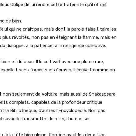
eur. Obligé de lui rendre cette fraternité qu’il offrait
e de bien.
elui qui ne criait pas, mais dont la parole faisait taire les
es plus révoltés, non pas en éteignant la flamme, mais en
du dialogue, à la patience, à l’intelligence collective.
ien et du beau. Il le cultivait avec une plume rare,
l excellait sans forcer, sans écraser. Il écrivait comme on
rt non seulement de Voltaire, mais aussi de Shakespeare
sprits complets, capables de la profondeur critique
nt la Bibliothèque, d’autres l’Encyclopédie. Non pas
l savait le transmettre, le relier, l’humaniser.
te à la tête bien pleine. Pontien avait les deux. Une