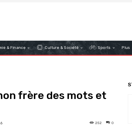
ie & Finance
Culture & Société
Sports
Plus
S
on frère des mots et
252
0
26