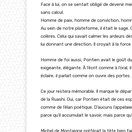
Face à lui, on se sentait obligé de devenir meill
sans calcul.
Homme de paix, homme de conviction, homm
Au sein de notre plateforme, il était le sage. C
colères. Celui qui savait calmer les ardeurs d
lui donnant une direction. Il croyait à la force 
Homme de foi aussi, Pontien avait le goût du b
exigeante, élégante. À l’écrit comme à l’oral, i
éclaire, il parlait comme on ouvre des portes.
Ce jour restera mémorable. Il marque le dépa
de la Ruashi. Oui, car Pontien était de ces e
comme de l’élan poétique. D’aucuns l’appelaie
parce qu’il accumulait le savoir, mais parce qu’i
Michel de Montaigne préférait la tête bien fai