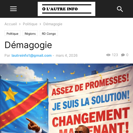
Accueil
Politique
Démagogie
Politique
Régions
RD Congo
Démagogie
123
0
Par
lautreinfo1@gmail.com
-
mars 4, 2026