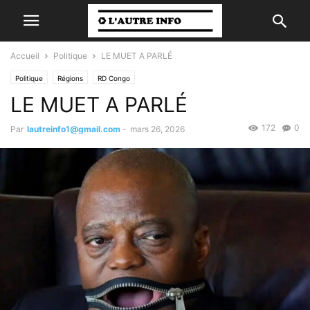
Accueil
Politique
LE MUET A PARLÉ
Politique
Régions
RD Congo
LE MUET A PARLÉ
172
0
Par
lautreinfo1@gmail.com
-
mars 26, 2026