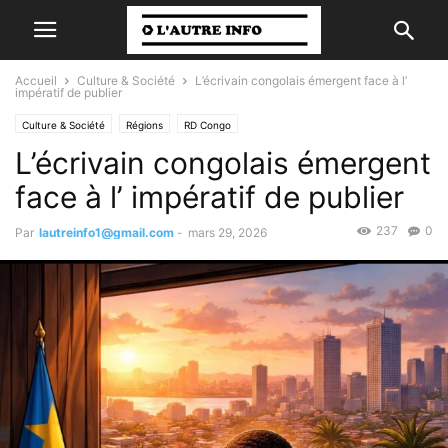
Accueil
Culture & Société
L’écrivain congolais émergent face à l’
impératif de publier
Culture & Société
Régions
RD Congo
L’écrivain congolais émergent
face à l’ impératif de publier
237
0
Par
lautreinfo1@gmail.com
-
mars 29, 2026