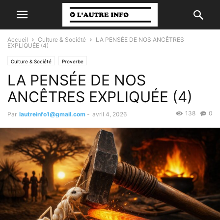
Accueil
Culture & Société
LA PENSÉE DE NOS ANCÊTRES
EXPLIQUÉE (4)
Culture & Société
Proverbe
LA PENSÉE DE NOS
ANCÊTRES EXPLIQUÉE (4)
138
0
Par
lautreinfo1@gmail.com
-
avril 4, 2026