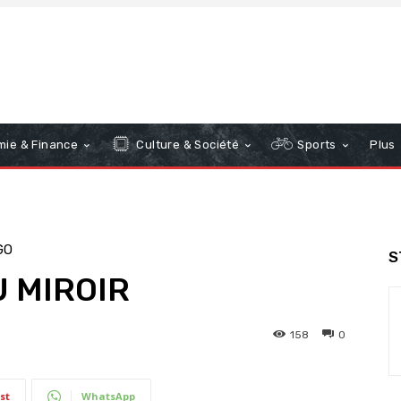
ie & Finance
Culture & Société
Sports
Plus
GO
S
U MIROIR
158
0
st
WhatsApp