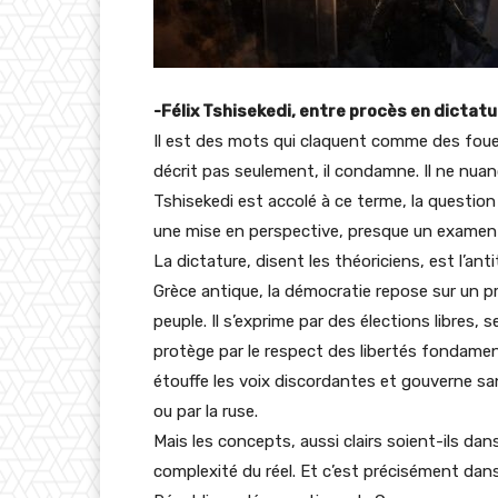
-Félix Tshisekedi, entre procès en dictatur
Il est des mots qui claquent comme des fouets
décrit pas seulement, il condamne. Il ne nuanc
Tshisekedi est accolé à ce terme, la question 
une mise en perspective, presque un examen 
La dictature, disent les théoriciens, est l’ant
Grèce antique, la démocratie repose sur un pr
peuple. Il s’exprime par des élections libres, 
protège par le respect des libertés fondamenta
étouffe les voix discordantes et gouverne san
ou par la ruse.
Mais les concepts, aussi clairs soient-ils dans
complexité du réel. Et c’est précisément dans c