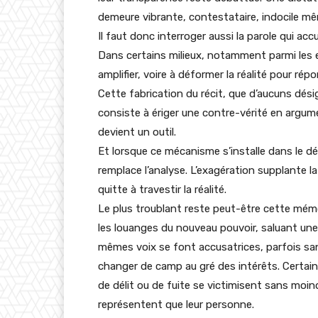
demeure vibrante, contestataire, indocile m
Il faut donc interroger aussi la parole qui acc
Dans certains milieux, notamment parmi les 
amplifier, voire à déformer la réalité pour ré
Cette fabrication du récit, que d’aucuns dés
consiste à ériger une contre-vérité en argume
devient un outil.
Et lorsque ce mécanisme s’installe dans le débat
remplace l’analyse. L’exagération supplante l
quitte à travestir la réalité.
Le plus troublant reste peut-être cette mémoi
les louanges du nouveau pouvoir, saluant une
mêmes voix se font accusatrices, parfois san
changer de camp au gré des intérêts. Certains
de délit ou de fuite se victimisent sans moi
représentent que leur personne.