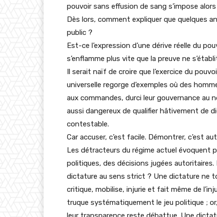
pouvoir sans effusion de sang s’impose alor
Dès lors, comment expliquer que quelques ann
public ?
Est-ce l’expression d’une dérive réelle du pou
s’enflamme plus vite que la preuve ne s’établi
Il serait naïf de croire que l’exercice du pouvo
universelle regorge d’exemples où des homme
aux commandes, durci leur gouvernance au nom d
aussi dangereux de qualifier hâtivement de d
contestable.
Car accuser, c’est facile. Démontrer, c’est au
Les détracteurs du régime actuel évoquent pa
politiques, des décisions jugées autoritaires. 
dictature au sens strict ? Une dictature ne tol
critique, mobilise, injurie et fait même de l’i
truque systématiquement le jeu politique ; o
leur transparence reste débattue. Une dictatu