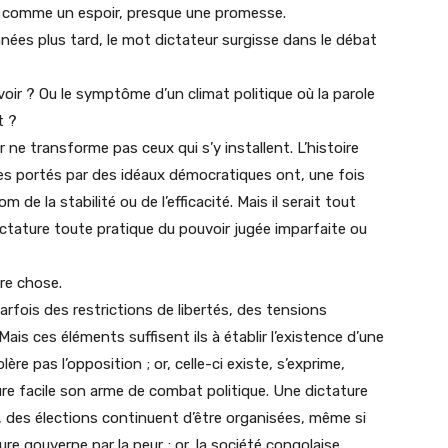
s comme un espoir, presque une promesse.
ées plus tard, le mot dictateur surgisse dans le débat
voir ? Ou le symptôme d’un climat politique où la parole
t ?
ir ne transforme pas ceux qui s’y installent. L’histoire
s portés par des idéaux démocratiques ont, une fois
e la stabilité ou de l’efficacité. Mais il serait tout
ictature toute pratique du pouvoir jugée imparfaite ou
tre chose.
rfois des restrictions de libertés, des tensions
Mais ces éléments suffisent ils à établir l’existence d’une
ère pas l’opposition ; or, celle-ci existe, s’exprime,
njure facile son arme de combat politique. Une dictature
r, des élections continuent d’être organisées, même si
re gouverne par la peur ; or, la société congolaise