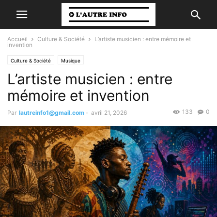
Accueil
Culture & Société
L’artiste musicien : entre mémoire et
invention
Culture & Société
Musique
L’artiste musicien : entre
mémoire et invention
133
0
Par
lautreinfo1@gmail.com
-
avril 21, 2026