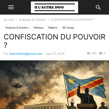
Accueil
Analyses & Dossiers
CONFISCATION DU POUVOIR ?
Analyses & Dossiers
Politique
Régions
RD Congo
CONFISCATION DU POUVOIR
?
280
0
Par
lautreinfo1@gmail.com
-
mars 21, 2026