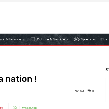
ie & Finance
Culture & Société
Sports
Plus
S
a nation !
161
0
st
WhatsApp