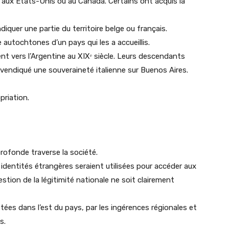
 aux États-Unis ou au Canada. Certains ont acquis la
diquer une partie du territoire belge ou français.
autochtones d’un pays qui les a accueillis.
t vers l’Argentine au XIXᵉ siècle. Leurs descendants
revendiqué une souveraineté italienne sur Buenos Aires.
priation.
rofonde traverse la société.
identités étrangères seraient utilisées pour accéder aux
stion de la légitimité nationale ne soit clairement
tées dans l’est du pays, par les ingérences régionales et
s.