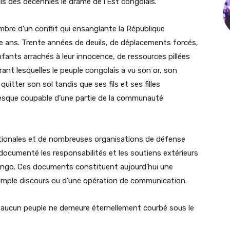
uis des décennies le drame de l’Est congolais.
ombre d’un conflit qui ensanglante la République
 ans. Trente années de deuils, de déplacements forcés,
nfants arrachés à leur innocence, de ressources pillées
rant lesquelles le peuple congolais a vu son or, son
uitter son sol tandis que ses fils et ses filles
presque coupable d’une partie de la communauté
ationales et de nombreuses organisations de défense
 documenté les responsabilités et les soutiens extérieurs
Congo. Ces documents constituent aujourd’hui une
simple discours ou d’une opération de communication.
 : aucun peuple ne demeure éternellement courbé sous le