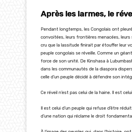
Après les larmes, le réve
Pendant longtemps, les Congolais ont pleuré l
convoitées, leurs frontières menacées, leurs
cru que la lassitude finirait par étouffer leur
peuple congolais se réveille. Comme un géant
force de son unité. De Kinshasa à Lubumbash
dans les communautés de la diaspora disper
celle d’un peuple décidé à défendre son intégri
Ce réveil n’est pas celui de la haine. Il est cel
Il est celui d’un peuple qui refuse d’être rédui
d’une nation qui réclame le droit fondamental 
À l’image des peuples qui, dans l’histoire, on