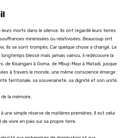
il
eurs morts dans le silence. Ils ont regardé leurs terres
 souffrances minimisées ou relativisées. Beaucoup ont
 voix. Ils se sont trompés. Car quelque chose a changé. Le
 longtemps blessé mais jamais vaincu, il redécouvre la
i, de Kisangani à Goma, de Mbuji-Mayi à Matadi, jusque
sées à travers le monde, une même conscience émerge :
té territoriale, sa souveraineté, sa dignité et son unité.
ui de la mémoire.
t à une simple réserve de matières premières. Il est celui
de vivre en paix sur sa propre terre.
t résisté aux entreprises de domination et aux