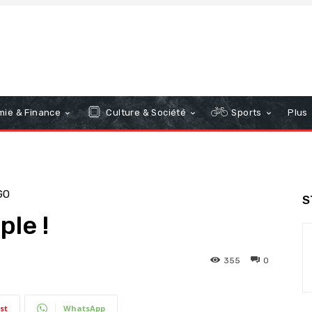
ie & Finance
Culture & Société
Sports
Plus
GO
S
ple !
355
0
st
WhatsApp